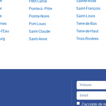
in
Sainte-Rose
Petit-Canal
er
Saint-François
Pointe-à -Pitre
e
Saint-Louis
Pointe-Noire
ymes
Terre-de-Bas
Port-Louis
-l’Eau
Terre-de-Haut
Saint-Claude
urg
Trois-Rivières
Saint-Anne
J'accepte de re