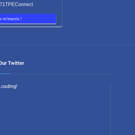
 971TPEConnect
e m'inscris !
Our Twitter
Loading!