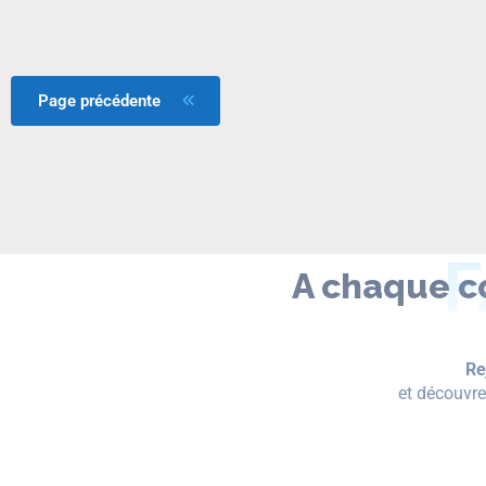
Page précédente
A chaque c
Re
et découvrez