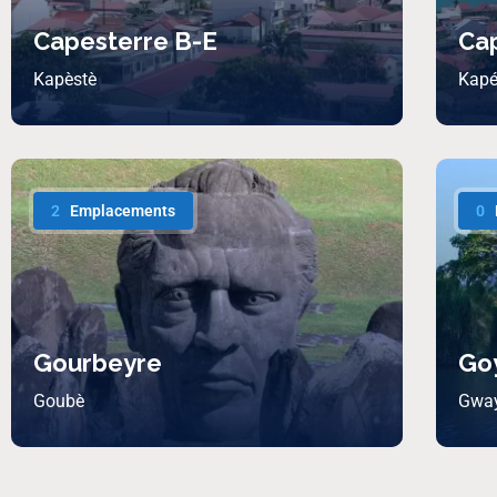
Capesterre B-E
Ca
Kapèstè
Kapé
2
Emplacements
0
Gourbeyre
Go
Goubè
Gwa