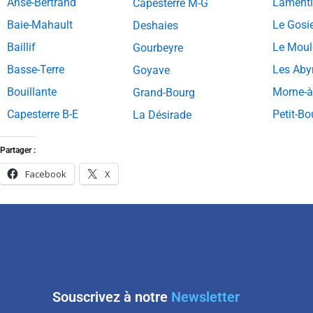
Anse-Bertrand
Lament
Capesterre M-G
Baie-Mahault
Le Gosi
Deshaies
Baillif
Le Moul
Gourbeyre
Basse-Terre
Les Ab
Goyave
Bouillante
Morne-à
Grand-Bourg
Capesterre B-E
Petit-Bo
La Désirade
Partager :
Facebook
X
Souscrivez à notre
Newsletter