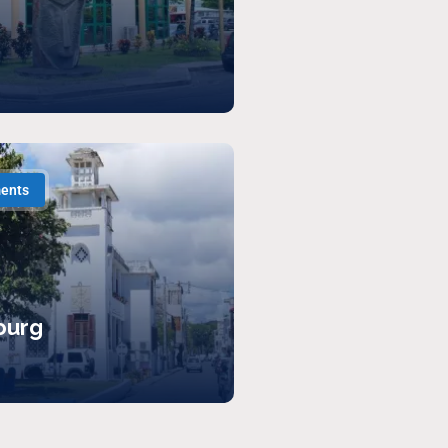
ents
ourg