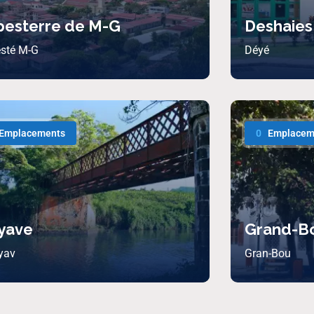
pesterre de M-G
Deshaies
sté M-G
Déyé
Emplacements
0
Emplacem
yave
Grand-B
yav
Gran-Bou