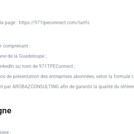
r la page : https://971tpeconnect.com/tarifs
n comprenant :
ne de la Guadeloupe ;
LinkedIn au nom de 971TPEConnect ;
os de présentation des entreprises abonnées, selon la formule c
ement par AROBAZCONSULTING afin de garantir la qualité du référ
igne
igne :