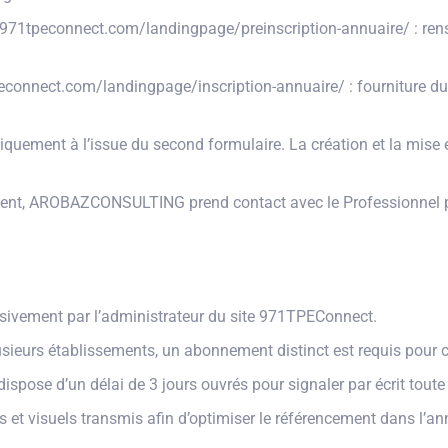
s://971tpeconnect.com/landingpage/preinscription-annuaire/ : re
econnect.com/landingpage/inscription-annuaire/ : fourniture du 
quement à l’issue du second formulaire. La création et la mise e
ement, AROBAZCONSULTING prend contact avec le Professionnel p
lusivement par l’administrateur du site 971TPEConnect.
usieurs établissements, un abonnement distinct est requis pour 
 dispose d’un délai de 3 jours ouvrés pour signaler par écrit toute
t visuels transmis afin d’optimiser le référencement dans l’ann