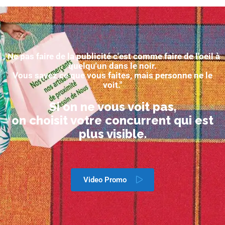
"Ne pas faire de la publicité c'est comme faire de l'oeil à
quelqu'un dans le noir.
Vous savez ce que vous faites, mais personne ne le
voit."
Si on ne vous voit pas,
on choisit votre concurrent qui est
plus visible.
Video Promo