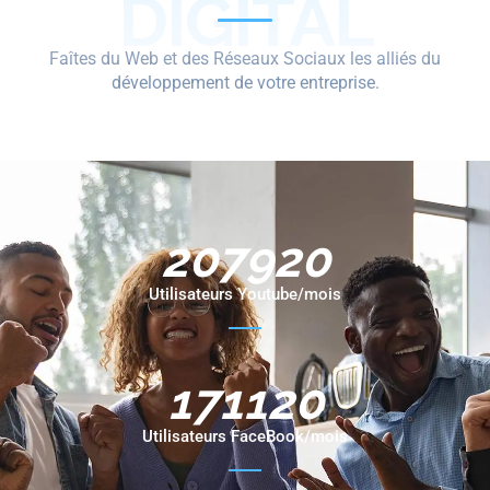
DIGITAL
Faîtes du Web et des Réseaux Sociaux les alliés du
développement de votre entreprise.
226000
Utilisateurs Youtube/mois
186000
Utilisateurs FaceBook/mois