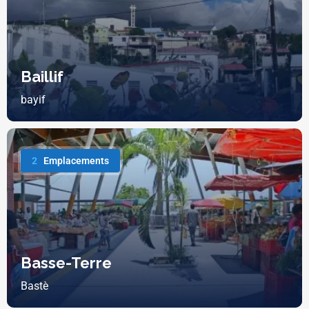
Baillif
bayif
2
Emplacements
Basse-Terre
Bastè