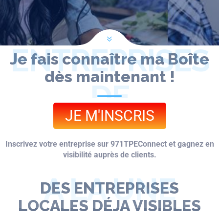
ENTREPRISES
Je fais connaître ma Boîte
dès maintenant !
DE
JE M'INSCRIS
GUADELOUPE
Inscrivez votre entreprise sur 971TPEConnect et gagnez en
visibilité auprès de clients.
A LA UNE
DES ENTREPRISES
LOCALES DÉJA VISIBLES