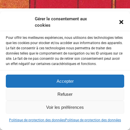
Gérer le consentement aux
cookies
Notre chaine Youtube
Pour offrir les meilleures expériences, nous utilisons des technologies telles
que les cookies pour stocker et/ou accéder aux informations des appareils.
Le fait de consentir à ces technologies nous permettra de traiter des
données telles que le comportement de navigation ou les ID uniques sur ce
site. Le fait de ne pas consentir ou de retirer son consentement peut avoir
un effet négatif sur certaines caractéristiques et fonctions.
DISPONIBILIT
COMMENT NOUS
Accepter
TRAVAILLONS ?
Refuser
É &
.
Voir les préférences
La présence de votre entreprise sur le Web ne sera plus un
EFFICACITÉ
casse tête. Notre service est
"clé en main"
Politique de protection des données
Politique de protection des données