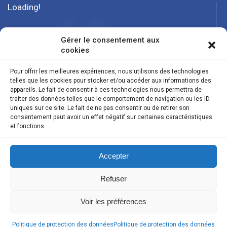
Loading!
Gérer le consentement aux
cookies
Pour offrir les meilleures expériences, nous utilisons des technologies
telles que les cookies pour stocker et/ou accéder aux informations des
appareils. Le fait de consentir à ces technologies nous permettra de
traiter des données telles que le comportement de navigation ou les ID
uniques sur ce site. Le fait de ne pas consentir ou de retirer son
consentement peut avoir un effet négatif sur certaines caractéristiques
et fonctions.
Suivez nous
Accepter
Refuser
© 971tpeconnect 2022 - Tous droits Réservés.
Réalisation ArobazConsulting
Voir les préférences
Mentions Légales
CGV
€
EUR
Politique de protection des données
Politique de protection des données
Politique de Confidientalité
Blog