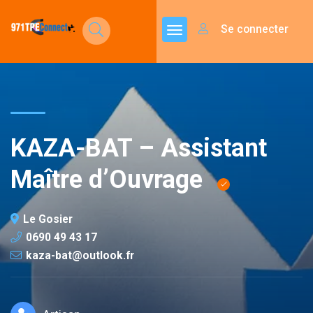
Se connecter
KAZA-BAT – Assistant
Maître d’Ouvrage
Le Gosier
0690 49 43 17
kaza-bat@outlook.fr