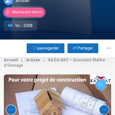
Artisan
Maintenant fermé
Vu - 2008
sauvegarder
Partager
Accueil
Artisan
KAZA-BAT – Assistant Maître
d’Ouvrage