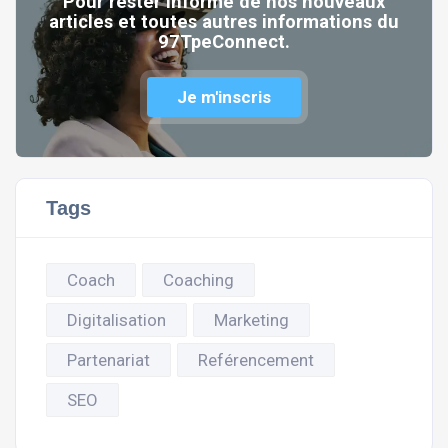
Pour rester informé de nos nouveaux
articles et toutes autres informations du
97TpeConnect.
Je m'inscris
Tags
Coach
Coaching
Digitalisation
Marketing
Partenariat
Reférencement
SEO