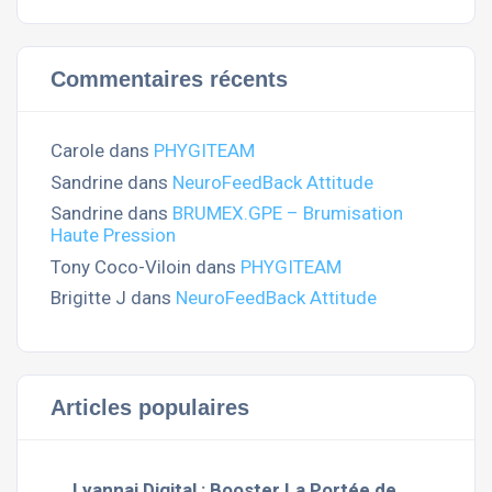
Commentaires récents
Carole
dans
PHYGITEAM
Sandrine
dans
NeuroFeedBack Attitude
Sandrine
dans
BRUMEX.GPE – Brumisation
Haute Pression
Tony Coco-Viloin
dans
PHYGITEAM
Brigitte J
dans
NeuroFeedBack Attitude
Articles populaires
Lyannaj Digital : Booster La Portée de