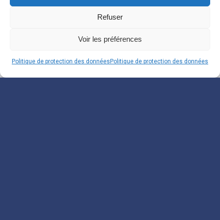
Refuser
Voir les préférences
Politique de protection des données
Politique de protection des données
Souscrivez à notre
Newsletter
Inscrivez-vous pour recevoir nos informations.