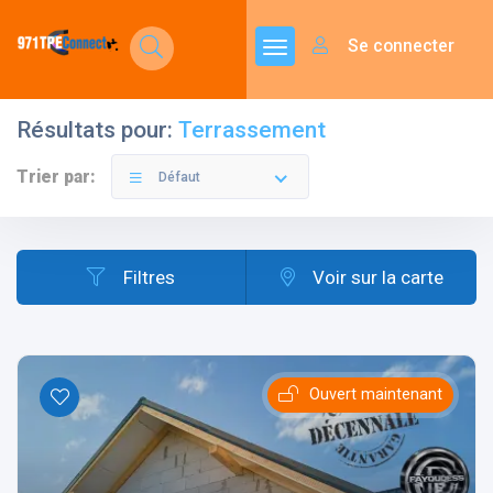
Se connecter
Résultats pour:
Terrassement
Trier par:
Défaut
Filtres
Voir sur la carte
Ouvert maintenant