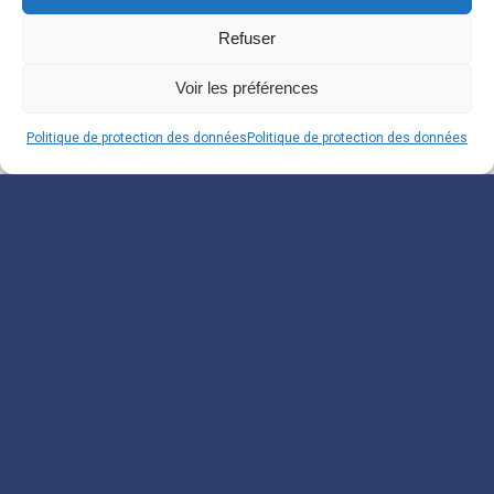
Refuser
Voir les préférences
Politique de protection des données
Politique de protection des données
Souscrivez à notre
Newsletter
Inscrivez-vous pour recevoir nos informations.