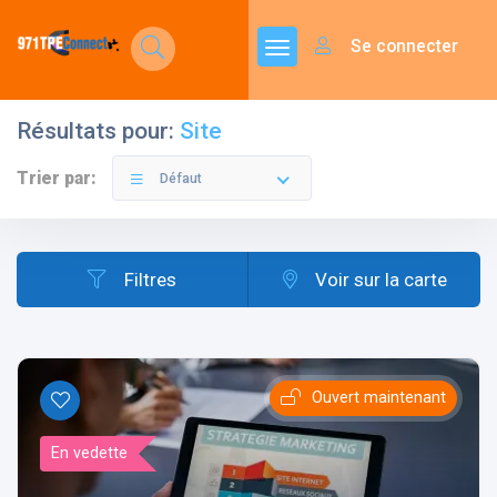
Se connecter
Résultats pour:
Site
Trier par:
Défaut
Filtres
Voir sur la carte
Ouvert maintenant
En vedette