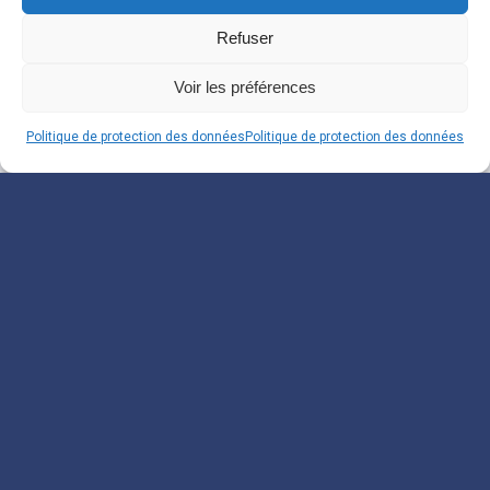
Refuser
Voir les préférences
Politique de protection des données
Politique de protection des données
Souscrivez à notre
Newsletter
Inscrivez-vous pour recevoir nos informations.