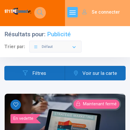
Se connecter
Résultats pour:
Publicité
Trier par:
Défaut
Filtres
Voir sur la carte
Maintenant fermé
En vedette