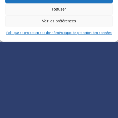
Refuser
Voir les préférences
Politique de protection des données
Politique de protection des données
Souscrivez à notre
Newsletter
Inscrivez-vous pour recevoir nos informations.