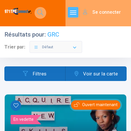
Se connecter
Résultats pour:
GRC
Trier par:
Défaut
Filtres
Voir sur la carte
Ouvert maintenant
En vedette