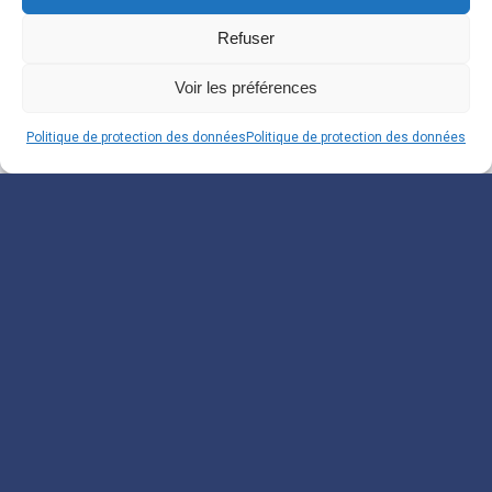
Refuser
Voir les préférences
Politique de protection des données
Politique de protection des données
Souscrivez à notre
Newsletter
Inscrivez-vous pour recevoir nos informations.