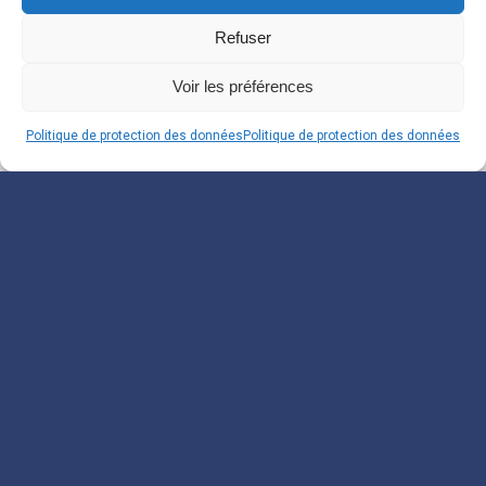
Refuser
Voir les préférences
Politique de protection des données
Politique de protection des données
Souscrivez à notre
Newsletter
Inscrivez-vous pour recevoir nos informations.