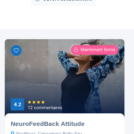
Maintenant fermé
4.2
12 commentaires
NeuroFeedBack Attitude
Routhiers, Capesterre Belle-Eau