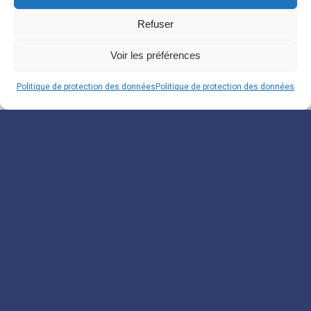
Refuser
Voir les préférences
Politique de protection des données
Politique de protection des données
Souscrivez à notre
Newsletter
Inscrivez-vous pour recevoir nos informations.