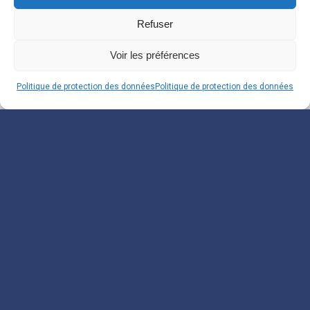
Refuser
Voir les préférences
Politique de protection des données
Politique de protection des données
Souscrivez à notre
Newsletter
Inscrivez-vous pour recevoir nos informations.