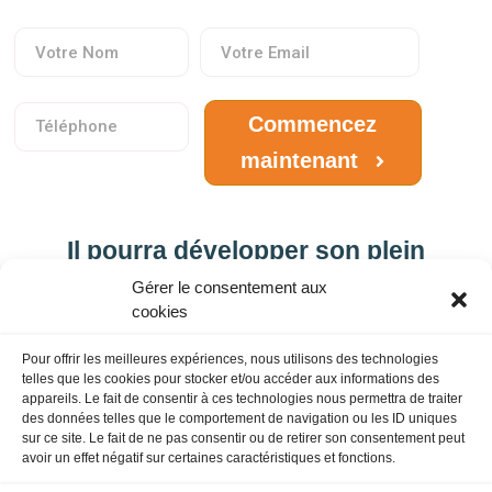
Commencez
maintenant
Il pourra développer son plein
potentiel et s'épanouir pleinement
Gérer le consentement aux
dans le monde !
cookies
Pour offrir les meilleures expériences, nous utilisons des technologies
telles que les cookies pour stocker et/ou accéder aux informations des
Les informations recueillies sur le formulaire du site sont destinées
appareils. Le fait de consentir à ces technologies nous permettra de traiter
à prendre contact avec vous afin de vous proposer une rencontre.
des données telles que le comportement de navigation ou les ID uniques
Elles seront traitées par Dominique SIMELE, psychopédagogue,
sur ce site. Le fait de ne pas consentir ou de retirer son consentement peut
dans le but de mieux comprendre vos besoins et de vous offrir un
avoir un effet négatif sur certaines caractéristiques et fonctions.
accompagnement personnalisé. Conformément à la